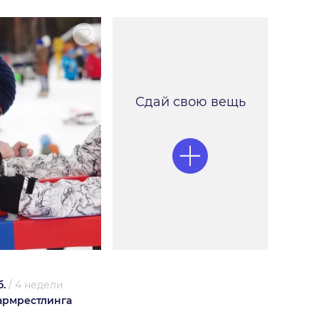
Сдай свою вещь
б.
/
4 недели
армрестлинга