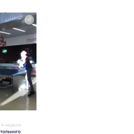
/
4 недели
стольного