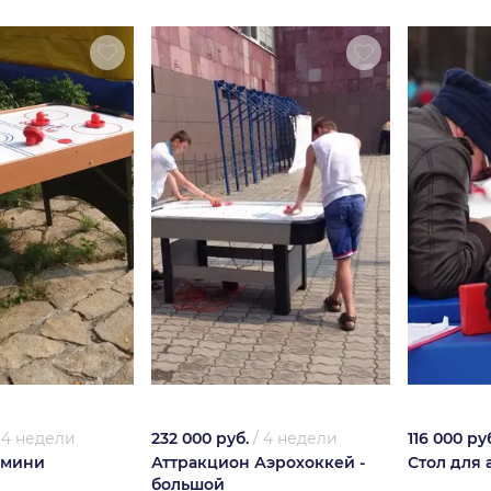
/
4 недели
232 000 руб.
/
4 недели
116 000 ру
 мини
Аттракцион Аэрохоккей -
Стол для 
большой