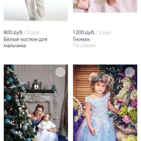
800 руб.
/
3 дня
1 200 руб.
/
3 дня
Белый костюм для
Гномик
Не указан
мальчика