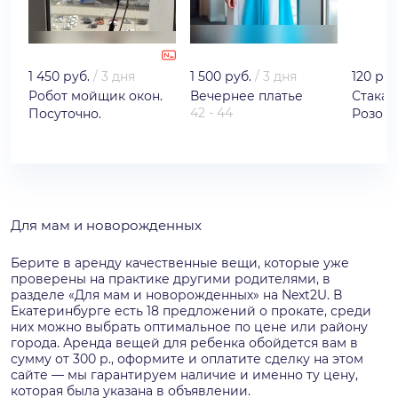
1 450 руб.
/
3 дня
1 500 руб.
/
3 дня
120 руб
Робот мойщик окон.
Вечернее платье
Стакан
42 - 44
Посуточно.
Розов
Для мам и новорожденных
Берите в аренду качественные вещи, которые уже
проверены на практике другими родителями, в
разделе «Для мам и новорожденных» на Next2U. В
Екатеринбурге есть 18 предложений о прокате, среди
них можно выбрать оптимальное по цене или району
города. Аренда вещей для ребенка обойдется вам в
сумму от 300 р., оформите и оплатите сделку на этом
сайте — мы гарантируем наличие и именно ту цену,
которая была указана в объявлении.