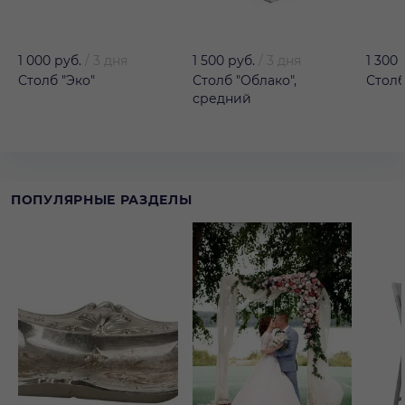
1 000 руб.
/
3 дня
1 500 руб.
/
3 дня
1 300 
Столб "Эко"
Столб "Облако",
Столб
средний
ПОПУЛЯРНЫЕ РАЗДЕЛЫ