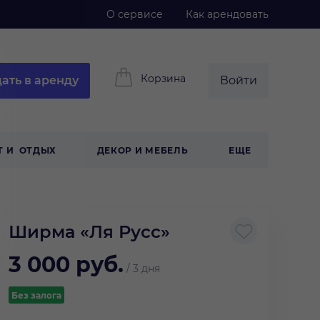
О сервисе
Как арендовать
Корзина
ать в аренду
Войти
Т И ОТДЫХ
ДЕКОР И МЕБЕЛЬ
ЕЩЕ
Ширма «Ля Русс»
3 000
руб.
/
3 дня
Без залога