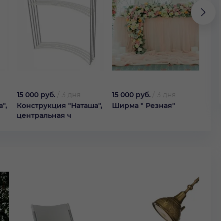
15 000 руб.
/
3 дня
15 000 руб.
/
3 дня
3 0
",
Конструкция "Наташа",
Ширма " Резная"
Шир
центральная ч