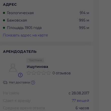
АДРЕС
Геологическая
914 м
Бажовская
995 м
Площадь 1905 года
995 м
Показать адрес на карте
АРЕНДОДАТЕЛЬ
Частник
Ишутинова
0 отзывов
Нет доставки
На сайте
с
28.08.2017
Сдает в аренду
77
вещей
Среднее время ответа
6 часов