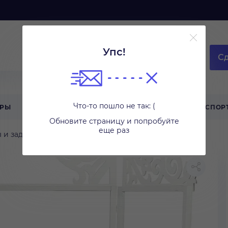
Упс!
Сд
Что-то пошло не так: (
АРЫ
ТЕХНИКА ДЛЯ ДОМА
ТУРИЗМ
СПОР
Обновите страницу и попробуйте
еще раз
 и задники