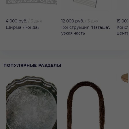
4 000 руб.
/
3 дня
12 000 руб.
/
3 дня
15 000
Ширма «Ронда»
Конструкция "Наташа",
Конст
узкая часть
центр
ПОПУЛЯРНЫЕ РАЗДЕЛЫ