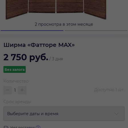
2 просмотра в этом месяце
Ширма «Фатторе MAX»
2 750
руб.
/
3 дня
Без залога
Количество
Доступно
1
шт.
Срок аренды
Выберите даты и время
Нет доставки