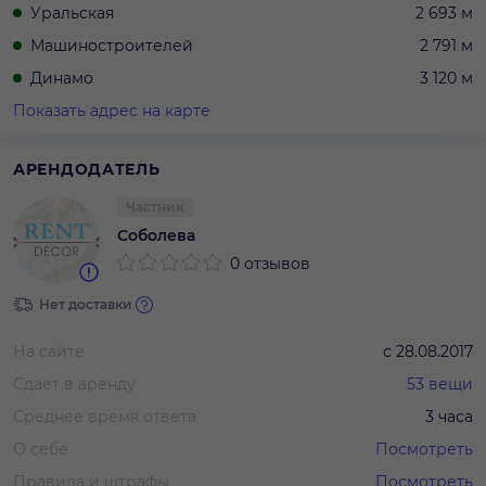
Уральская
2 693 м
Машиностроителей
2 791 м
Динамо
3 120 м
Показать адрес на карте
АРЕНДОДАТЕЛЬ
Частник
Соболева
0 отзывов
Нет доставки
На сайте
с
28.08.2017
Сдает в аренду
53
вещи
Среднее время ответа
3 часа
О себе
Посмотреть
Правила и штрафы
Посмотреть