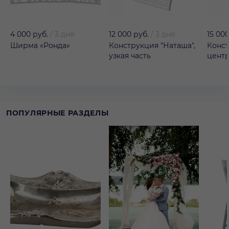
4 000 руб.
/
3 дня
12 000 руб.
/
3 дня
15 000
Ширма «Ронда»
Конструкция "Наташа",
Конст
узкая часть
центр
ПОПУЛЯРНЫЕ РАЗДЕЛЫ