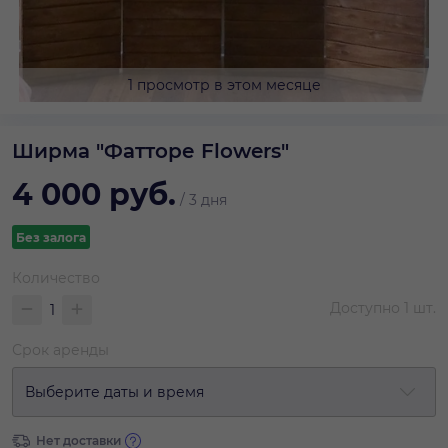
1 просмотр в этом месяце
Ширма "Фатторе Flowers"
4 000
руб.
/
3 дня
Без залога
Количество
Доступно
1
шт.
Срок аренды
Выберите даты и время
Нет доставки