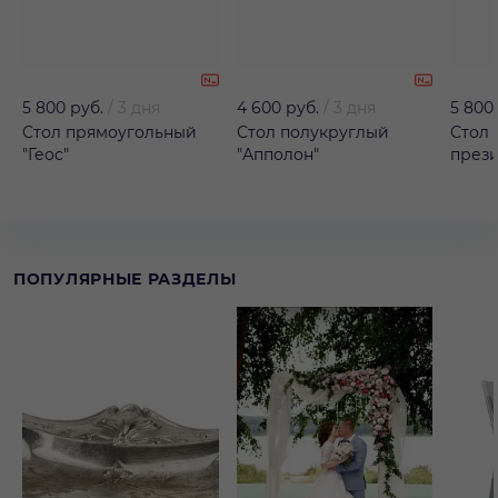
5 800 руб.
/
3 дня
4 600 руб.
/
3 дня
5 800
Стол прямоугольный
Стол полукруглый
Стол 
"Геос"
"Апполон"
през
ПОПУЛЯРНЫЕ РАЗДЕЛЫ