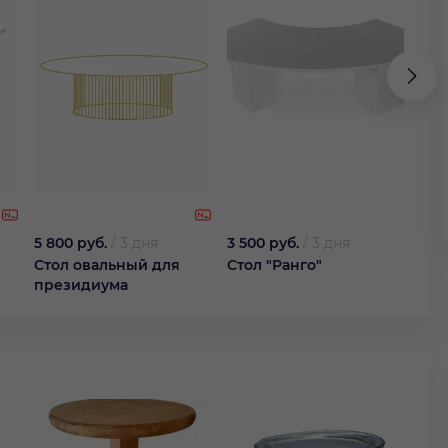
5 800 руб.
/
3 дня
3 500 руб.
/
3 дня
500
Стол овальный для
Стол "Ранго"
Сто
президиума