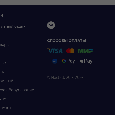
ИИ
тивный отдых
СПОСОБЫ ОПЛАТЫ
овары
ка
дых
ты
© Next2U, 2015-2026
риятий
ое оборудование
ных
ых 18+