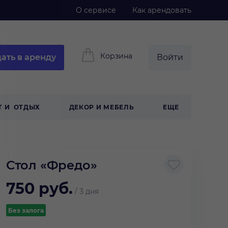
О сервисе
Как арендовать
Корзина
ать в аренду
Войти
Т И ОТДЫХ
ДЕКОР И МЕБЕЛЬ
ЕЩЕ
Стол «Фредо»
750
руб.
/
3 дня
Без залога