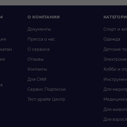
М
О КОМПАНИИ
КАТЕГОР
у
Документы
Спорт и ак
ции
Пресса о нас
Одежда
катам
О сервисе
Детские т
ия
Отзывы
Электрони
Контакты
Хобби и от
Для СМИ
Инструмен
га
Сервис Подписки
Для мероп
Тест-драйв Центр
Медицинск
Для живот
Для взросл