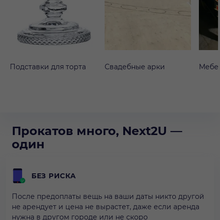
Подставки для торта
Свадебные арки
Мебе
Прокатов много, Next2U —
один
БЕЗ РИСКА
После предоплаты вещь на ваши даты никто другой
не арендует и цена не вырастет, даже если аренда
нужна в другом городе или не скоро