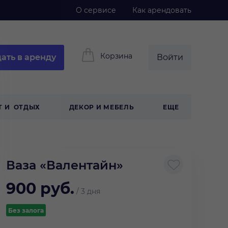
О сервисе
Как арендовать
Корзина
ать в аренду
Войти
Т И ОТДЫХ
ДЕКОР И МЕБЕЛЬ
ЕЩЕ
Ваза «Валентайн»
900
руб.
/
3 дня
Без залога