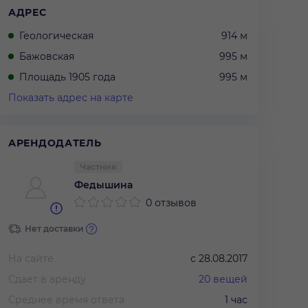
АДРЕС
Геологическая
914 м
Бажовская
995 м
Площадь 1905 года
995 м
Показать адрес на карте
АРЕНДОДАТЕЛЬ
Частник
Федышина
0 отзывов
Нет доставки
На сайте
с
28.08.2017
Сдает в аренду
20
вещей
Среднее время ответа
1 час