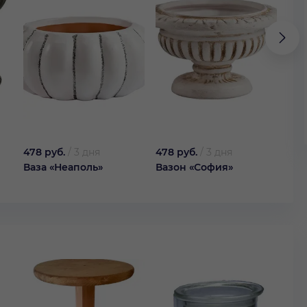
478 руб.
/
3 дня
478 руб.
/
3 дня
1 19
Ваза «Неаполь»
Вазон «София»
Ваз