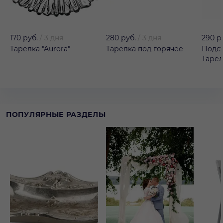
170 руб.
/
3 дня
280 руб.
/
3 дня
290 р
Тарелка "Aurora"
Тарелка под горячее
Подс
Тарел
ПОПУЛЯРНЫЕ РАЗДЕЛЫ