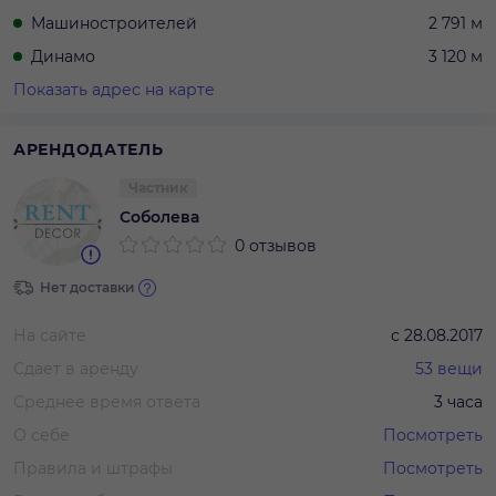
Машиностроителей
2 791 м
Динамо
3 120 м
Показать адрес на карте
АРЕНДОДАТЕЛЬ
Частник
Соболева
0 отзывов
Нет доставки
На сайте
с
28.08.2017
Сдает в аренду
53
вещи
Среднее время ответа
3 часа
О себе
Посмотреть
Правила и штрафы
Посмотреть