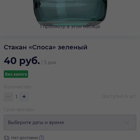
1 просмотр в этом месяце
Стакан «Споса» зеленый
40
руб.
/
3 дня
Без залога
Количество
Доступно
6
шт.
Срок аренды
Выберите даты и время
Нет доставки