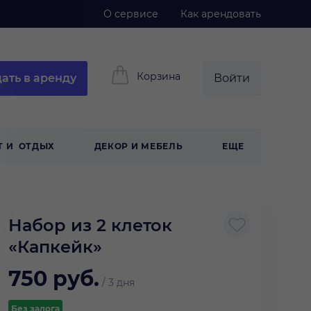
О сервисе
Как арендовать
Корзина
ать в аренду
Войти
Т И ОТДЫХ
ДЕКОР И МЕБЕЛЬ
ЕЩЕ
Набор из 2 клеток
«Капкейк»
750
руб.
/
3 дня
Без залога