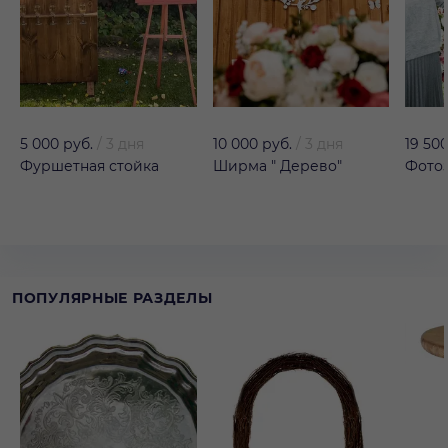
5 000 руб.
/
3 дня
10 000 руб.
/
3 дня
19 500
Фуршетная стойка
Ширма " Дерево"
Фотоз
ПОПУЛЯРНЫЕ РАЗДЕЛЫ