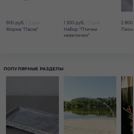
900 руб.
/
3 дня
1 300 руб.
/
3 дня
2 800
Форма "Пасха"
Набор "Птички
Пион 
невелички"
ПОПУЛЯРНЫЕ РАЗДЕЛЫ