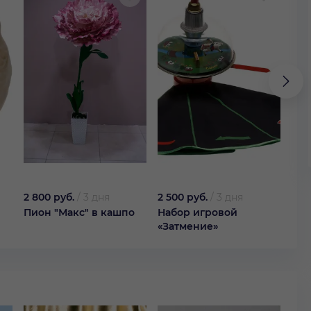
2 800 руб.
/
3 дня
2 500 руб.
/
3 дня
50 
Пион "Макс" в кашпо
Набор игровой
Кок
«Затмение»