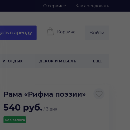
О сервисе
Как арендовать
Корзина
ать в аренду
Войти
Т И ОТДЫХ
ДЕКОР И МЕБЕЛЬ
ЕЩЕ
Рама «Рифма поэзии»
540
руб.
/
3 дня
Без залога