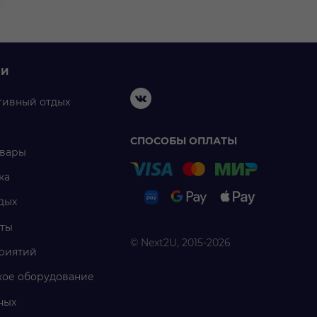
ИИ
тивный отдых
СПОСОБЫ ОПЛАТЫ
овары
ка
дых
ты
© Next2U, 2015-2026
риятий
ое оборудование
ных