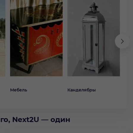
Мебель
Канделябры
Ко
го, Next2U — один