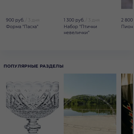
900 руб.
/
3 дня
1 300 руб.
/
3 дня
2 800
Форма "Пасха"
Набор "Птички
Пион 
невелички"
ПОПУЛЯРНЫЕ РАЗДЕЛЫ