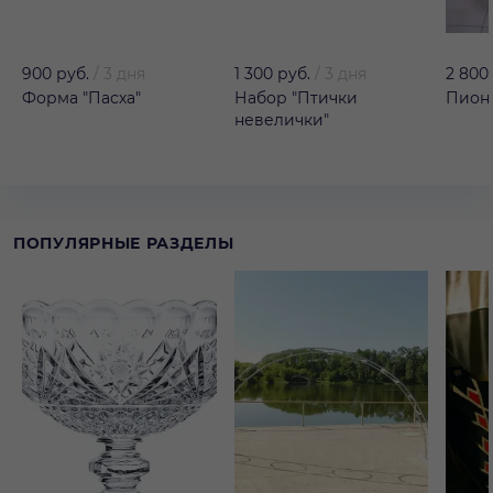
900 руб.
/
3 дня
1 300 руб.
/
3 дня
2 800
Форма "Пасха"
Набор "Птички
Пион 
невелички"
ПОПУЛЯРНЫЕ РАЗДЕЛЫ