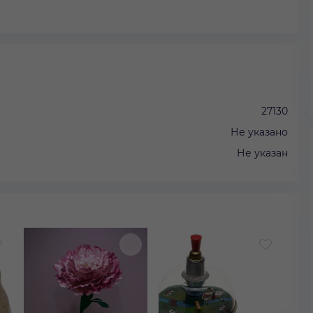
27130
Не указано
Не указан