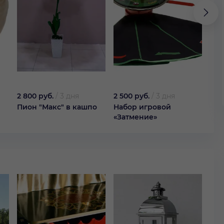
2 800 руб.
/
3 дня
2 500 руб.
/
3 дня
50 
Пион "Макс" в кашпо
Набор игровой
Кок
«Затмение»