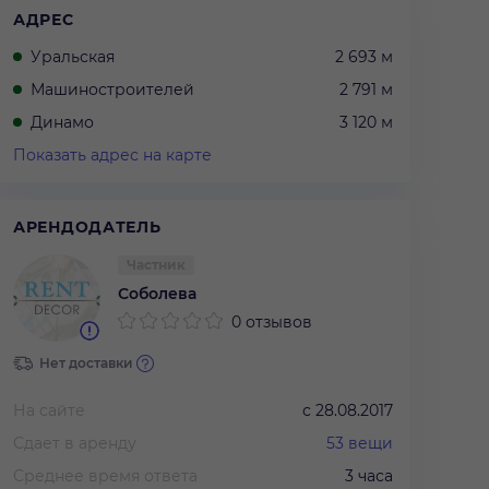
АДРЕС
Уральская
2 693 м
Машиностроителей
2 791 м
Динамо
3 120 м
Показать адрес на карте
АРЕНДОДАТЕЛЬ
Частник
Соболева
0 отзывов
Нет доставки
На сайте
с
28.08.2017
Сдает в аренду
53
вещи
Среднее время ответа
3 часа