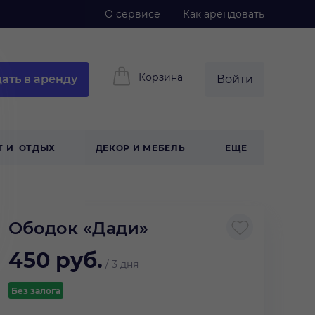
О сервисе
Как арендовать
Корзина
ать в аренду
Войти
Т И ОТДЫХ
ДЕКОР И МЕБЕЛЬ
ЕЩЕ
Ободок «Дади»
450
руб.
/
3 дня
Без залога