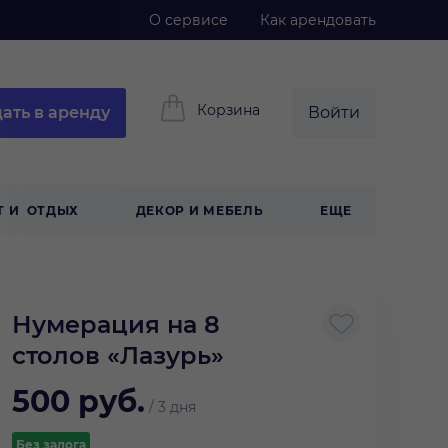
О сервисе
Как арендовать
Корзина
ать в аренду
Войти
Т И ОТДЫХ
ДЕКОР И МЕБЕЛЬ
ЕЩЕ
Нумерация на 8
столов «Лазурь»
500
руб.
/
3 дня
Без залога