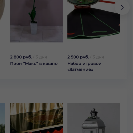
2 800 руб.
/
3 дня
2 500 руб.
/
3 дня
50 
Пион "Макс" в кашпо
Набор игровой
Кок
«Затмение»