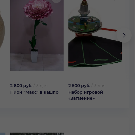
2 800 руб.
/
3 дня
2 500 руб.
/
3 дня
50 
Пион "Макс" в кашпо
Набор игровой
Кок
«Затмение»