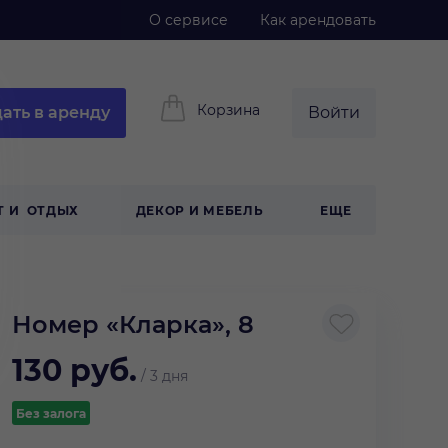
О сервисе
Как арендовать
Корзина
ать в аренду
Войти
Т И ОТДЫХ
ДЕКОР И МЕБЕЛЬ
ЕЩЕ
Номер «Кларка», 8
130
руб.
/
3 дня
Без залога