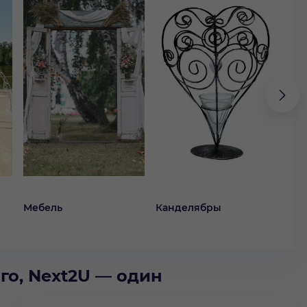
Мебель
Канделябры
Ко
го, Next2U — один