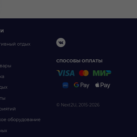
ИИ
тивный отдых
СПОСОБЫ ОПЛАТЫ
овары
ка
дых
ты
© Next2U, 2015-2026
риятий
ое оборудование
ных