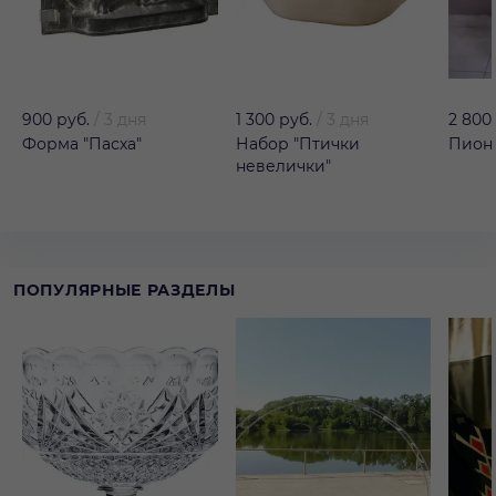
900 руб.
/
3 дня
1 300 руб.
/
3 дня
2 800
Форма "Пасха"
Набор "Птички
Пион 
невелички"
ПОПУЛЯРНЫЕ РАЗДЕЛЫ