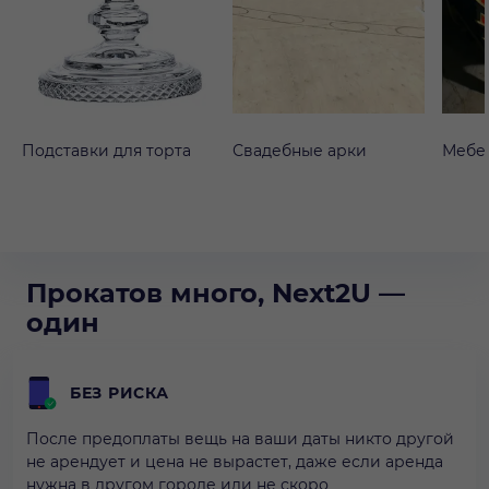
Подставки для торта
Свадебные арки
Мебе
Прокатов много, Next2U —
один
БЕЗ РИСКА
После предоплаты вещь на ваши даты никто другой
не арендует и цена не вырастет, даже если аренда
нужна в другом городе или не скоро