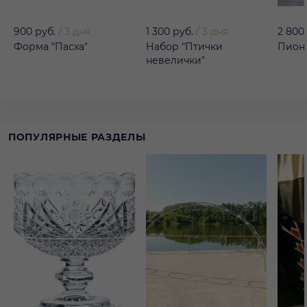
900 руб.
/
3 дня
1 300 руб.
/
3 дня
2 800
Форма "Пасха"
Набор "Птички
Пион 
невелички"
ПОПУЛЯРНЫЕ РАЗДЕЛЫ