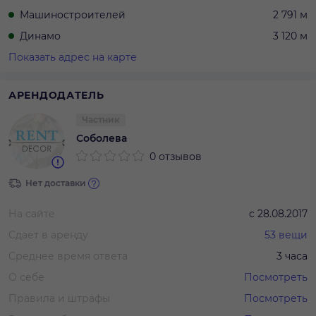
Машиностроителей
2 791 м
Динамо
3 120 м
Показать адрес на карте
АРЕНДОДАТЕЛЬ
Частник
Соболева
0 отзывов
Нет доставки
На сайте
с
28.08.2017
Сдает в аренду
53
вещи
Среднее время ответа
3 часа
О себе
Посмотреть
Правила и штрафы
Посмотреть