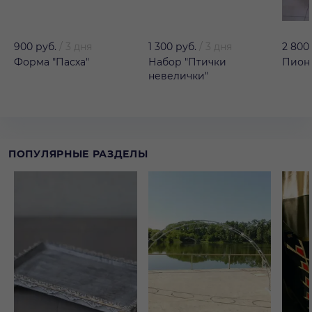
900 руб.
/
3 дня
1 300 руб.
/
3 дня
2 800
Форма "Пасха"
Набор "Птички
Пион 
невелички"
ПОПУЛЯРНЫЕ РАЗДЕЛЫ