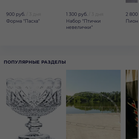
900 руб.
/
3 дня
1 300 руб.
/
3 дня
2 800
Форма "Пасха"
Набор "Птички
Пион 
невелички"
ПОПУЛЯРНЫЕ РАЗДЕЛЫ