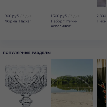
900 руб.
/
3 дня
1 300 руб.
/
3 дня
2 800
Форма "Пасха"
Набор "Птички
Пион 
невелички"
ПОПУЛЯРНЫЕ РАЗДЕЛЫ