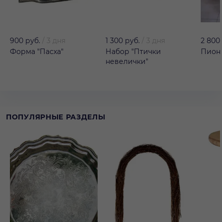
900 руб.
/
3 дня
1 300 руб.
/
3 дня
2 800
Форма "Пасха"
Набор "Птички
Пион 
невелички"
ПОПУЛЯРНЫЕ РАЗДЕЛЫ