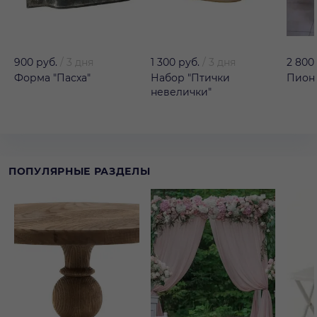
900 руб.
/
3 дня
1 300 руб.
/
3 дня
2 800
Форма "Пасха"
Набор "Птички
Пион 
невелички"
ПОПУЛЯРНЫЕ РАЗДЕЛЫ