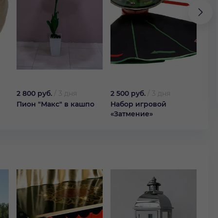
2 800 руб.
/
3 дня
2 500 руб.
/
3 дня
50 
Пион "Макс" в кашпо
Набор игровой
Кок
«Затмение»