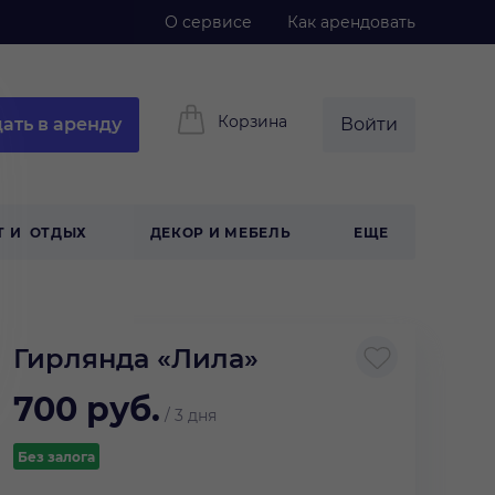
О сервисе
Как арендовать
Корзина
ать в аренду
Войти
Т И ОТДЫХ
ДЕКОР И МЕБЕЛЬ
ЕЩЕ
Гирлянда «Лила»
700
руб.
/
3 дня
Без залога