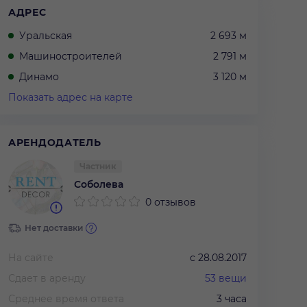
АДРЕС
Уральская
2 693 м
Машиностроителей
2 791 м
Динамо
3 120 м
Показать адрес на карте
АРЕНДОДАТЕЛЬ
Частник
Соболева
0 отзывов
Нет доставки
На сайте
с
28.08.2017
Сдает в аренду
53
вещи
Среднее время ответа
3 часа