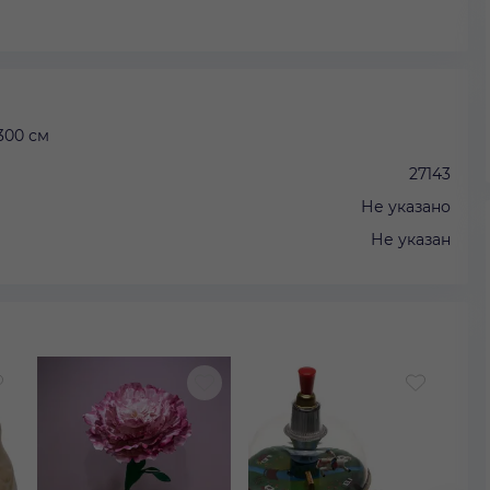
300 см
27143
Не указано
Не указан