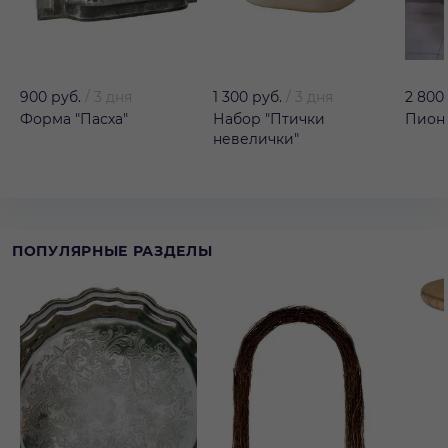
900 руб.
/
3 дня
1 300 руб.
/
3 дня
2 800
Форма "Пасха"
Набор "Птички
Пион 
невелички"
ПОПУЛЯРНЫЕ РАЗДЕЛЫ