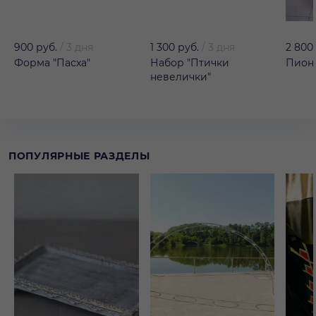
900 руб.
/
3 дня
1 300 руб.
/
3 дня
2 800
Форма "Пасха"
Набор "Птички
Пион 
невелички"
ПОПУЛЯРНЫЕ РАЗДЕЛЫ