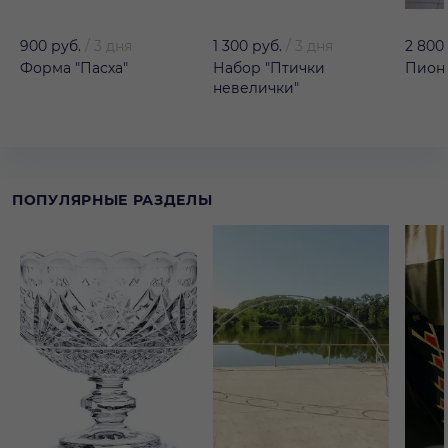
900 руб.
/
3 дня
1 300 руб.
/
3 дня
2 800
Форма "Пасха"
Набор "Птички
Пион 
невелички"
ПОПУЛЯРНЫЕ РАЗДЕЛЫ