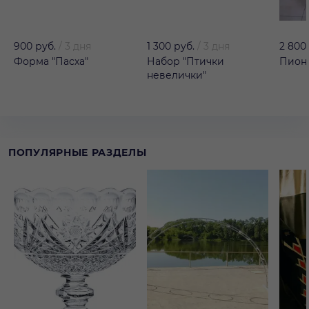
900 руб.
/
3 дня
1 300 руб.
/
3 дня
2 800
Форма "Пасха"
Набор "Птички
Пион 
невелички"
ПОПУЛЯРНЫЕ РАЗДЕЛЫ