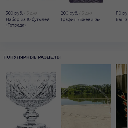
500 руб.
/
3 дня
200 руб.
/
3 дня
110 ру
Набор из 10 бутылей
Графин «Ежевика»
Банка
«Тетрада»
ПОПУЛЯРНЫЕ РАЗДЕЛЫ