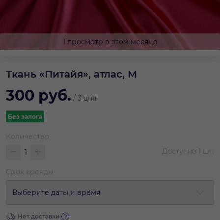
1 просмотр в этом месяце
Ткань «Питайя», атлас, M
300
руб.
/
3 дня
Без залога
Количество
Доступно
1
шт.
Срок аренды
Выберите даты и время
Нет доставки