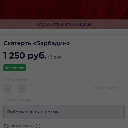
1 просмотр в этом месяце
Скатерть «Барбадин»
1 250
руб.
/
3 дня
Без залога
Количество
Доступно
1
шт.
Срок аренды
Выберите даты и время
Нет доставки