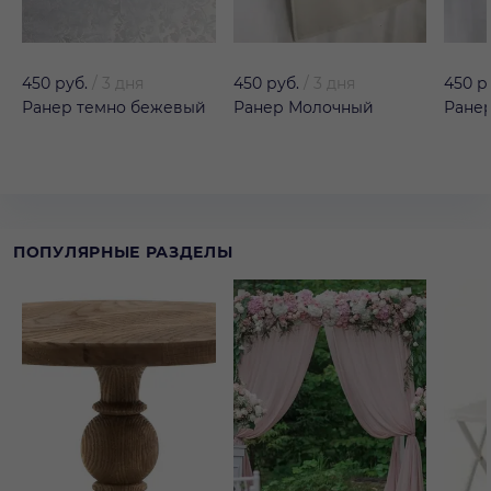
450 руб.
/
3 дня
450 руб.
/
3 дня
450 р
Ранер темно бежевый
Ранер Молочный
Ране
ПОПУЛЯРНЫЕ РАЗДЕЛЫ