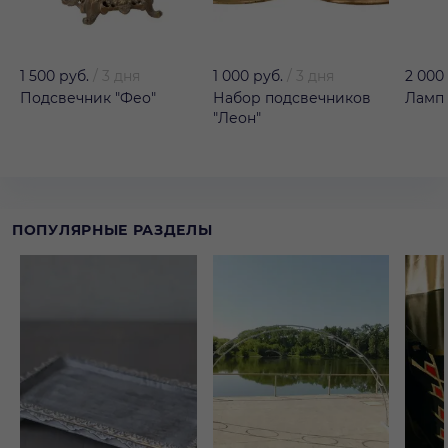
1 500 руб.
/
3 дня
1 000 руб.
/
3 дня
2 000
Подсвечник "Фео"
Набор подсвечников
Лампа
"Леон"
ПОПУЛЯРНЫЕ РАЗДЕЛЫ