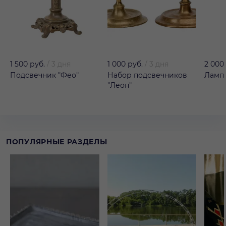
1 500 руб.
/
3 дня
1 000 руб.
/
3 дня
2 000
Подсвечник "Фео"
Набор подсвечников
Лампа
"Леон"
ПОПУЛЯРНЫЕ РАЗДЕЛЫ