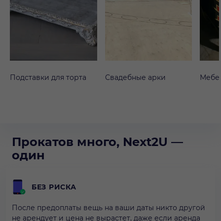
Подставки для торта
Свадебные арки
Мебе
Прокатов много, Next2U —
один
БЕЗ РИСКА
После предоплаты вещь на ваши даты никто другой
не арендует и цена не вырастет, даже если аренда