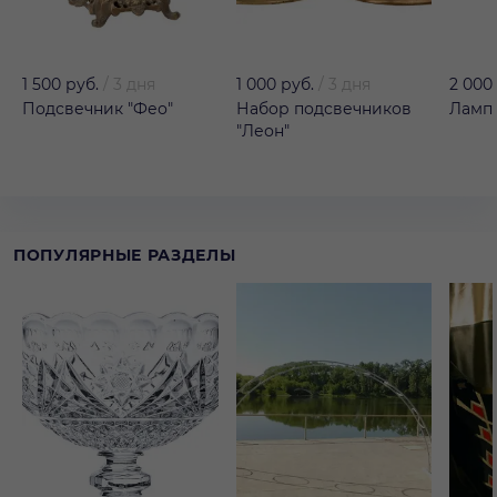
1 500 руб.
/
3 дня
1 000 руб.
/
3 дня
2 000
Подсвечник "Фео"
Набор подсвечников
Лампа
"Леон"
ПОПУЛЯРНЫЕ РАЗДЕЛЫ