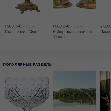
1 500 руб.
/
3 дня
1 000 руб.
/
3 дня
2 000
Подсвечник "Фео"
Набор подсвечников
Лампа
"Леон"
ПОПУЛЯРНЫЕ РАЗДЕЛЫ