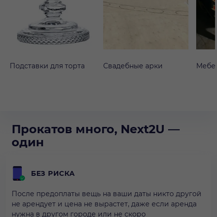
Подставки для торта
Свадебные арки
Мебе
Прокатов много, Next2U —
один
БЕЗ РИСКА
После предоплаты вещь на ваши даты никто другой
не арендует и цена не вырастет, даже если аренда
нужна в другом городе или не скоро