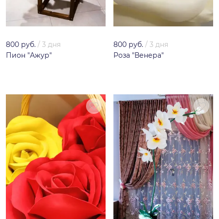
800 руб.
/
3 дня
800 руб.
/
3 дня
Пион "Ажур"
Роза "Венера"