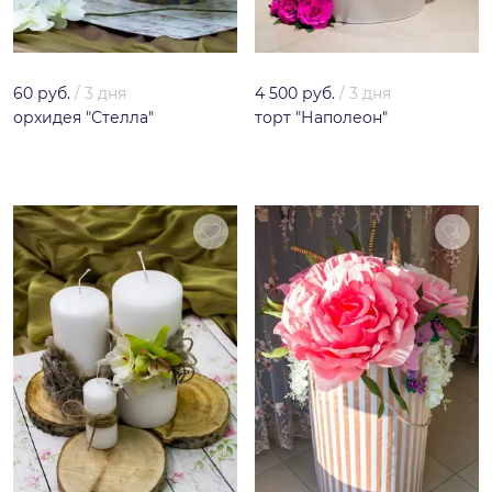
60 руб.
/
3 дня
4 500 руб.
/
3 дня
орхидея "Стелла"
торт "Наполеон"