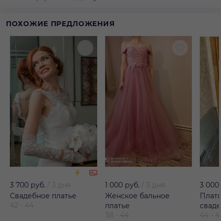
ПОХОЖИЕ ПРЕДЛОЖЕНИЯ
3 700 руб.
/
3 дня
1 000 руб.
/
3 дня
3 000
Свадебное платье
Женское бальное
Плать
42 - 44
платье
свад
38 - 44
44 - 4