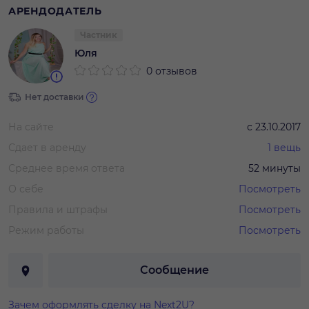
АРЕНДОДАТЕЛЬ
Частник
Юля
0 отзывов
Нет доставки
На сайте
с
23.10.2017
Сдает в аренду
1
вещь
Среднее время ответа
52 минуты
О себе
Посмотреть
Правила и штрафы
Посмотреть
Режим работы
Посмотреть
Сообщение
Зачем оформлять сделку на Next2U?