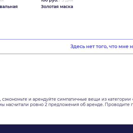
ня
100 руб.
/
3 дня
вальная
Золотая маска
Здесь нет того, что мне 
о, сэкономьте и арендуйте симпатичные вещи из категории 
ы насчитали ровно 2 предложения об аренде. Проводите пр