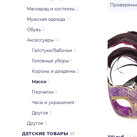
Проверенн
Маскарад и костюмы
2
Мужская одежда
21
Обувь
2
Аксессуары
14
Галстуки/бабочки
4
Головные уборы
1
Короны и диадемы
2
Маски
2
Перчатки
2
Часы и украшения
1
Другое
2
Другое
3
ДЕТСКИЕ ТОВАРЫ
35