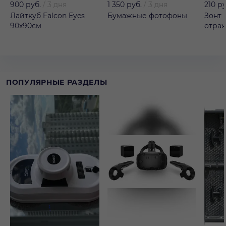
900 руб.
/
3 дня
1 350 руб.
/
3 дня
210 ру
Лайткуб Falcon Eyes
Бумажные фотофоны
Зонт 
90х90см
отра
ПОПУЛЯРНЫЕ РАЗДЕЛЫ