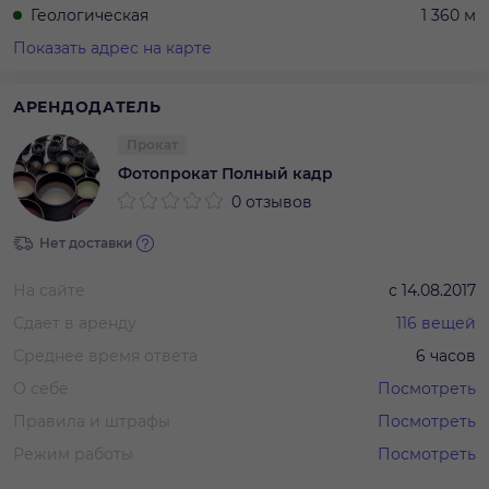
Геологическая
1 360 м
Показать адрес на карте
АРЕНДОДАТЕЛЬ
Прокат
Фотопрокат Полный кадр
0 отзывов
Нет доставки
На сайте
с
14.08.2017
Сдает в аренду
116
вещей
Среднее время ответа
6 часов
О себе
Посмотреть
Правила и штрафы
Посмотреть
Режим работы
Посмотреть