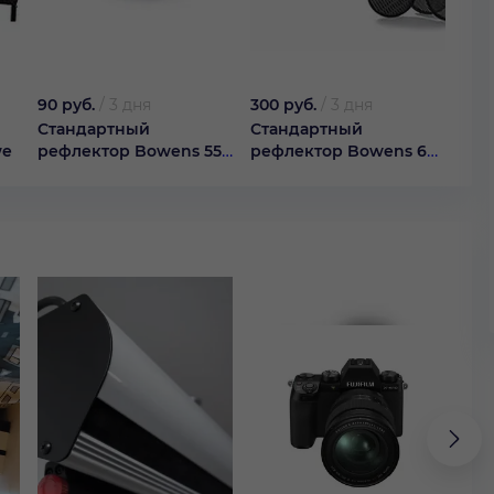
90 руб.
/
3 дня
300 руб.
/
3 дня
300
Стандартный
Стандартный
Туб
we
рефлектор Bowens 55
рефлектор Bowens 60
реф
гра
гра