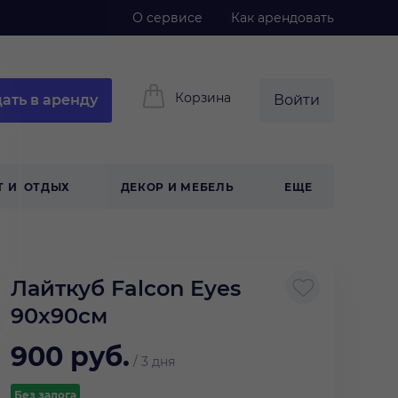
О сервисе
Как арендовать
Корзина
ать в аренду
Войти
Т И ОТДЫХ
ДЕКОР И МЕБЕЛЬ
ЕЩЕ
Лайткуб Falcon Eyes
90х90см
900
руб.
/
3 дня
Без залога