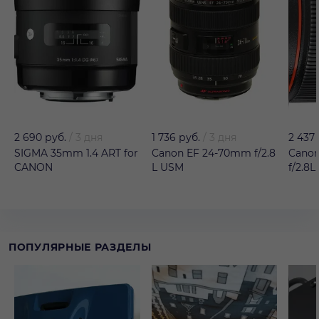
2 690 руб.
/
3 дня
1 736 руб.
/
3 дня
2 437
SIGMA 35mm 1.4 ART for
Canon EF 24-70mm f/2.8
Cano
CANON
L USM
f/2.8L
ПОПУЛЯРНЫЕ РАЗДЕЛЫ