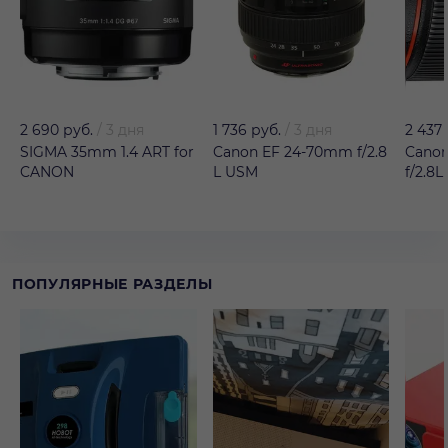
2 690 руб.
/
3 дня
1 736 руб.
/
3 дня
2 437
SIGMA 35mm 1.4 ART for
Canon EF 24-70mm f/2.8
Cano
CANON
L USM
f/2.8L
ПОПУЛЯРНЫЕ РАЗДЕЛЫ