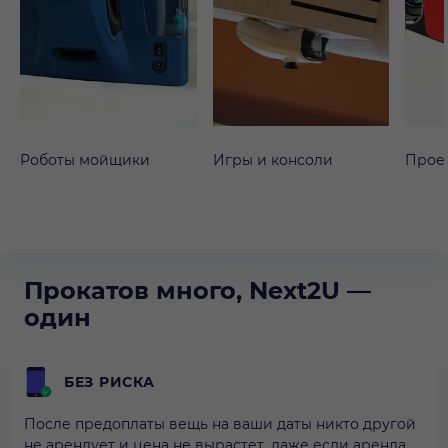
Роботы мойщики
Игры и консоли
Прое
Прокатов много, Next2U —
один
БЕЗ РИСКА
После предоплаты вещь на ваши даты никто другой
не арендует и цена не вырастет, даже если аренда