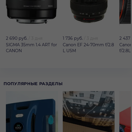
2 690 руб.
/
3 дня
1 736 руб.
/
3 дня
2 437
SIGMA 35mm 1.4 ART for
Canon EF 24-70mm f/2.8
Cano
CANON
L USM
f/2.8L
ПОПУЛЯРНЫЕ РАЗДЕЛЫ