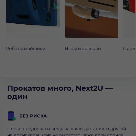
Роботы мойщики
Игры и консоли
Прое
Прокатов много, Next2U —
один
БЕЗ РИСКА
После предоплаты вещь на ваши даты никто другой
не арендует и цена не вырастет, даже если аренда